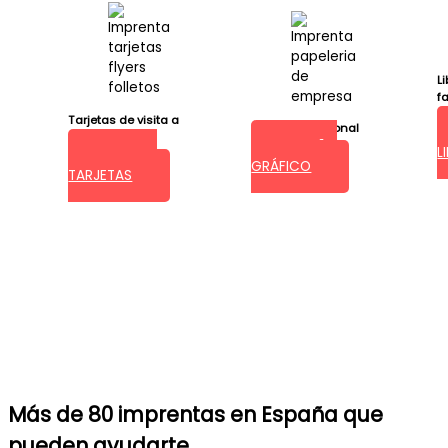
L
f
E
Tarjetas de visita a
Diseño profesional
medida
DISEÑO
L
VER LAS
GRÁFICO
TARJETAS
Más de 80 imprentas en España que
pueden ayudarte