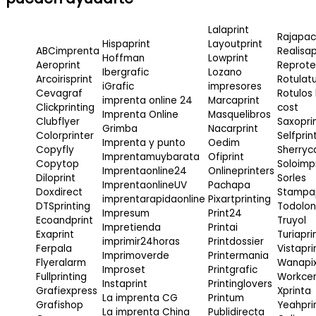
Lalaprint
Rajapac
Hispaprint
Layoutprint
ABCimprenta
Realisap
Hoffman
Lowprint
Aeroprint
Reprote
Ibergrafic
Lozano
Arcoirisprint
Rotulat
iGrafic
impresores
Cevagraf
Rotulos
imprenta online 24
Marcaprint
Clickprinting
cost
Imprenta Online
Masquelibros
Clubflyer
Saxopri
Grimba
Nacarprint
Colorprinter
Selfprin
Imprenta y punto
Oedim
Copyfly
Sherryc
Imprentamuybarata
Ofiprint
Copytop
Soloimp
Imprentaonline24
Onlineprinters
Diloprint
Sorles
ImprentaonlineUV
Pachapa
Doxdirect
Stampap
imprentarapidaonline
Pixartprinting
DTSprinting
Todolo
Impresum
Print24
Ecoandprint
Truyol
Impretienda
Printai
Exaprint
Turiapri
imprimir24horas
Printdossier
Ferpala
Vistapri
Imprimoverde
Printermania
Flyeralarm
Wanapi
Improset
Printgrafic
Fullprinting
Workce
Instaprint
Printinglovers
Grafiexpress
Xprinta
La imprenta CG
Printum
Grafishop
Yeahpri
La imprenta China
Publidirecta